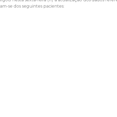
am-se dos seguintes pacientes: