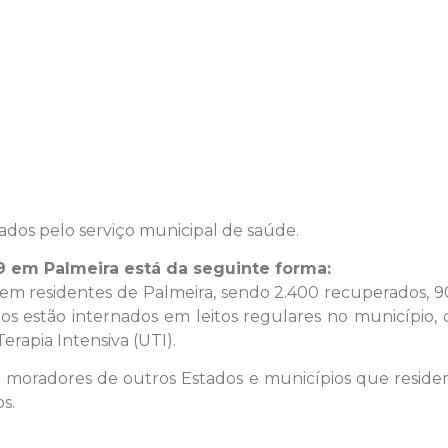
os pelo serviço municipal de saúde.
9 em Palmeira está da seguinte forma:
 em residentes de Palmeira, sendo 2.400 recuperados, 90
os estão internados em leitos regulares no município, 
rapia Intensiva (UTI).
moradores de outros Estados e municípios que resid
s.