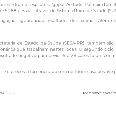
m síndrome respiratória/gripal. Ao todo, Palmeira tem 8
 em 5.288 pessoas através do Sistema Único de Saúde (SUS
gação, aguardando resultados dos exames. Além diss
etaria de Estado da Saúde (SESA-PR), também são r
ionários que trabalham nestes locais. O segundo cic
esultado negativo para Covid-19 e 28 casos foram confi
es e o processo foi concluído sem nenhum caso positivo p
os – 10/06
Esclarecimento sobre re