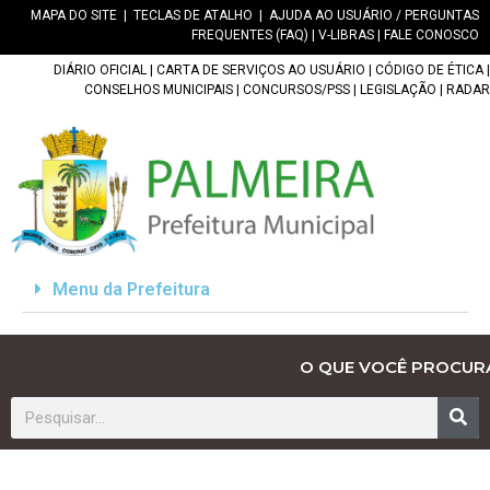
MAPA DO SITE
|
TECLAS DE ATALHO
|
AJUDA AO USUÁRIO / PERGUNTAS
FREQUENTES (FAQ)
|
V-LIBRAS
|
FALE CONOSCO
DIÁRIO OFICIAL
|
CARTA DE SERVIÇOS AO USUÁRIO
|
CÓDIGO DE ÉTICA
|
CONSELHOS MUNICIPAIS
|
CONCURSOS/PSS
|
LEGISLAÇÃO
|
RADAR
Menu da Prefeitura
O QUE VOCÊ PROCUR