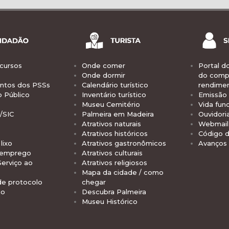
cursos
Onde comer
Portal d
Onde dormir
do comp
tos dos PSSs
Calendário turístico
rendime
o Público
Inventário turístico
Emissão 
Museu Cemitério
Vida func
/SIC
Palmeira em Madeira
Ouvidori
Atrativos naturais
Webmail 
Atrativos históricos
Código d
lixo
Atrativos gastronômicos
Avanços
 emprego
Atrativos culturais
Serviço ao
Atrativos religiosos
Mapa da cidade / como
de protocolo
chegar
io
Descubra Palmeira
Museu Histórico