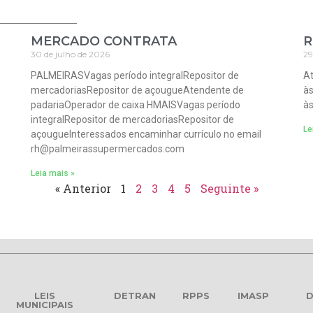
MERCADO CONTRATA
R
30 de julho de 2026
29
PALMEIRASVagas período integralRepositor de
At
mercadoriasRepositor de açougueAtendente de
às
padariaOperador de caixa HMAISVagas período
às
integralRepositor de mercadoriasRepositor de
Le
açougueInteressados encaminhar currículo no email
rh@palmeirassupermercados.com
Leia mais »
« Anterior
1
2
3
4
5
Seguinte »
LEIS
DETRAN
RPPS
IMASP
D
MUNICIPAIS