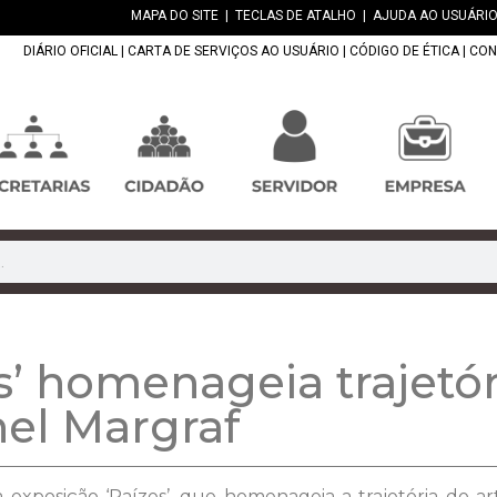
MAPA DO SITE
|
TECLAS DE ATALHO
|
AJUDA AO USUÁRIO
DIÁRIO OFICIAL
|
CARTA DE SERVIÇOS AO USUÁRIO
|
CÓDIGO DE ÉTICA
|
CON
’ homenageia trajetóri
el Margraf
a exposição ‘Raízes’, que homenageia a trajetória do art