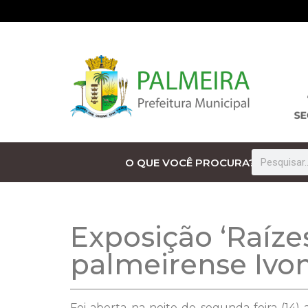
O QUE VOCÊ PROCURA?
Exposição ‘Raízes
palmeirense Ivon
Foi aberta na noite de segunda-feira (14) 