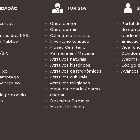
cursos
Onde comer
Portal d
Onde dormir
do comp
tos dos PSSs
Calendário turístico
rendime
o Público
Inventário turístico
Emissão 
Museu Cemitério
Vida func
/SIC
Palmeira em Madeira
Ouvidori
Atrativos naturais
Webmail 
Atrativos históricos
Código d
lixo
Atrativos gastronômicos
Avanços
 emprego
Atrativos culturais
Serviço ao
Atrativos religiosos
Mapa da cidade / como
de protocolo
chegar
io
Descubra Palmeira
Museu Histórico