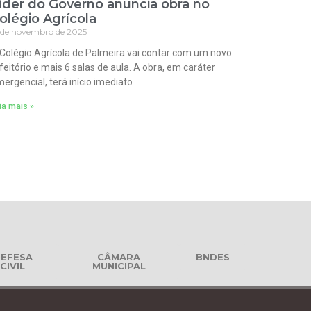
íder do Governo anuncia obra no
olégio Agrícola
 de novembro de 2025
Colégio Agrícola de Palmeira vai contar com um novo
feitório e mais 6 salas de aula. A obra, em caráter
ergencial, terá início imediato
ia mais »
EFESA
CÂMARA
BNDES
CIVIL
MUNICIPAL