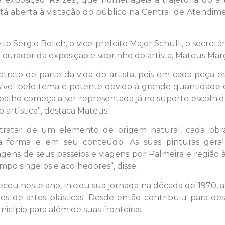
stá aberta à visitação do público na Central de Atendi
ito Sérgio Belich, o vice-prefeito Major Schulli, o secretá
 curador da exposição e sobrinho do artista, Mateus Margr
trato de parte da vida do artista, pois em cada peça es
ssível pelo tema e potente devido à grande quantidade d
balho começa a ser representada já no suporte escolhido
artística”, destaca Mateus.
tratar de um elemento de origem natural, cada obr
forma e em seu conteúdo. As suas pinturas geralm
agens de seus passeios e viagens por Palmeira e região à
po singelos e acolhedores”, disse.
leceu neste ano, iniciou sua jornada na década de 1970, 
ões de artes plásticas. Desde então contribuiu para de
cípio para além de suas fronteiras.