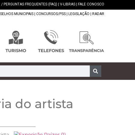
 / PERGUNTAS FREQUENTES (FAQ)
|
V-LIBRAS
|
FALE CONOSCO
SELHOS MUNICIPAIS
|
CONCURSOS/PSS
|
LEGISLAÇÃO
|
RADAR
a do artista
ista