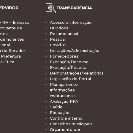
o RH – Emissão
Acesso à informação
rovante de
Ouvidoria
ntos
Resumo anual
de holerites
Pessoal
ional
Covid-19
a do Servidor
Licitações/Administração
Prefeitura
Fornecedores
e Ética
Execução/Despesa
Execução/Receita
Demonstrações/Relatórios
Legislação do Portal
Planejamento
Informações
institucionais
Avaliação PPA
Saúde
Educação
Controle interno
Conselhos municipais
Orçamento por