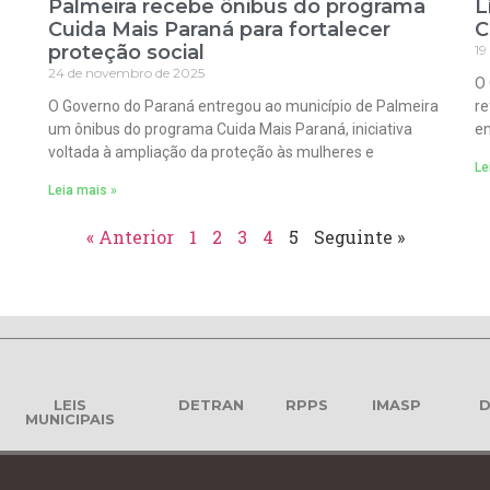
Palmeira recebe ônibus do programa
L
Cuida Mais Paraná para fortalecer
C
proteção social
19
24 de novembro de 2025
O 
O Governo do Paraná entregou ao município de Palmeira
re
um ônibus do programa Cuida Mais Paraná, iniciativa
em
voltada à ampliação da proteção às mulheres e
Le
Leia mais »
« Anterior
1
2
3
4
5
Seguinte »
LEIS
DETRAN
RPPS
IMASP
D
MUNICIPAIS