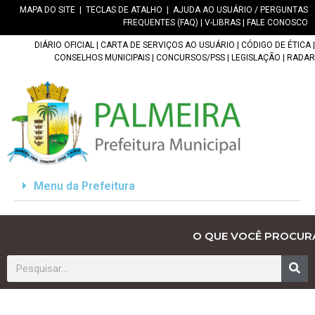
MAPA DO SITE
|
TECLAS DE ATALHO
|
AJUDA AO USUÁRIO / PERGUNTAS
FREQUENTES (FAQ)
|
V-LIBRAS
|
FALE CONOSCO
DIÁRIO OFICIAL
|
CARTA DE SERVIÇOS AO USUÁRIO
|
CÓDIGO DE ÉTICA
|
CONSELHOS MUNICIPAIS
|
CONCURSOS/PSS
|
LEGISLAÇÃO
|
RADAR
Menu da Prefeitura
O QUE VOCÊ PROCUR