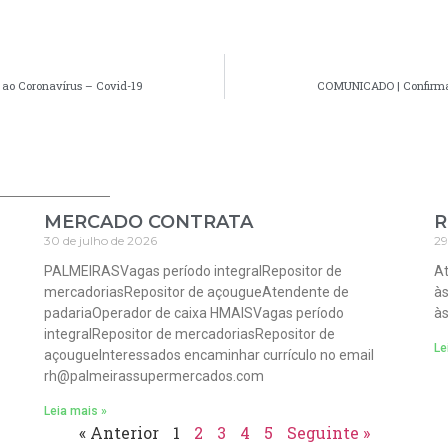
 ao Coronavírus – Covid-19
COMUNICADO | Confirmado
MERCADO CONTRATA
R
30 de julho de 2026
29
PALMEIRASVagas período integralRepositor de
At
mercadoriasRepositor de açougueAtendente de
às
padariaOperador de caixa HMAISVagas período
às
integralRepositor de mercadoriasRepositor de
Le
açougueInteressados encaminhar currículo no email
rh@palmeirassupermercados.com
Leia mais »
« Anterior
1
2
3
4
5
Seguinte »