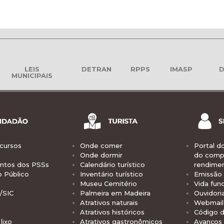
LEIS
DETRAN
RPPS
IMASP
D
MUNICIPAIS
cursos
Onde comer
Portal d
Onde dormir
do comp
tos dos PSSs
Calendário turístico
rendime
o Público
Inventário turístico
Emissão 
Museu Cemitério
Vida func
/SIC
Palmeira em Madeira
Ouvidori
Atrativos naturais
Webmail 
Atrativos históricos
Código d
lixo
Atrativos gastronômicos
Avanços