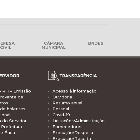
EFESA
CÂMARA
BNDES
CIVIL
MUNICIPAL
o RH – Emissão
Acesso à informação
rovante de
Ouvidoria
ntos
Resumo anual
de holerites
Pessoal
ional
Covid-19
a do Servidor
Licitações/Administração
Prefeitura
Fornecedores
e Ética
Execução/Despesa
Execução/Receita