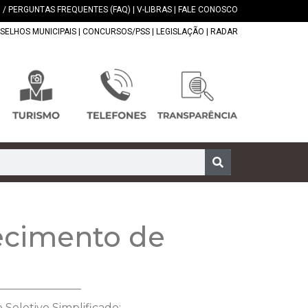
 / PERGUNTAS FREQUENTES (FAQ)
|
V-LIBRAS
|
FALE CONOSCO
SELHOS MUNICIPAIS
|
CONCURSOS/PSS
|
LEGISLAÇÃO
|
RADAR
ecimento de
Seletivo Simplificado: