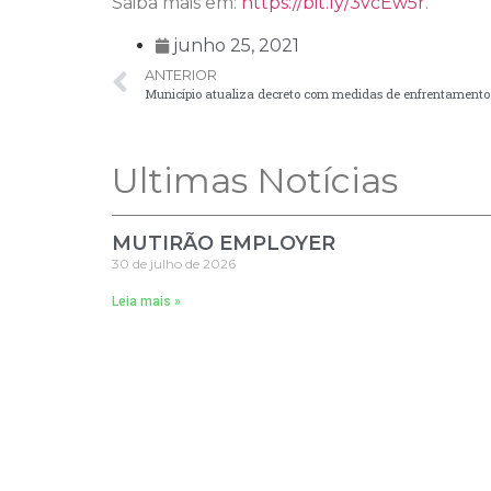
Saiba mais em:
https://bit.ly/3vcEw5r
.
junho 25, 2021
ANTERIOR
Município atualiza decreto com medidas de enfrentamento
Ultimas Notícias
MUTIRÃO EMPLOYER
30 de julho de 2026
Leia mais »