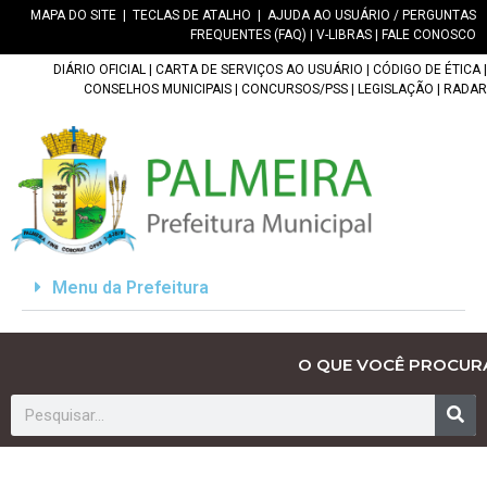
MAPA DO SITE
|
TECLAS DE ATALHO
|
AJUDA AO USUÁRIO / PERGUNTAS
FREQUENTES (FAQ)
|
V-LIBRAS
|
FALE CONOSCO
DIÁRIO OFICIAL
|
CARTA DE SERVIÇOS AO USUÁRIO
|
CÓDIGO DE ÉTICA
|
CONSELHOS MUNICIPAIS
|
CONCURSOS/PSS
|
LEGISLAÇÃO
|
RADAR
Menu da Prefeitura
O QUE VOCÊ PROCUR