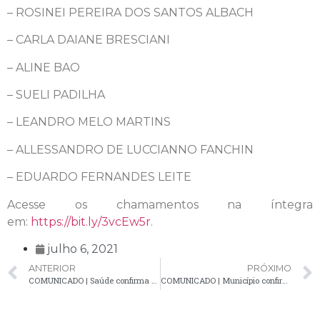
– ROSINEI PEREIRA DOS SANTOS ALBACH
– CARLA DAIANE BRESCIANI
– ALINE BAO
– SUELI PADILHA
– LEANDRO MELO MARTINS
– ALLESSANDRO DE LUCCIANNO FANCHIN
– EDUARDO FERNANDES LEITE
Acesse os chamamentos na íntegra
em:
https://bit.ly/3vcEw5r
.
julho 6, 2021
ANTERIOR
PRÓXIMO
COMUNICADO | Saúde confirma 26 novos casos positivos de Covid-19 em Palmeira
COMUNICADO | Município confirma novo óbito por Covid-19 e registra mais 34 casos positivos