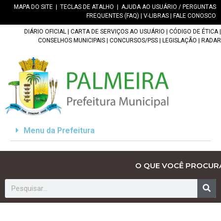
MAPA DO SITE
|
TECLAS DE ATALHO
|
AJUDA AO USUÁRIO / PERGUNTAS
FREQUENTES (FAQ)
|
V-LIBRAS
|
FALE CONOSCO
DIÁRIO OFICIAL
|
CARTA DE SERVIÇOS AO USUÁRIO
|
CÓDIGO DE ÉTICA
|
CONSELHOS MUNICIPAIS
|
CONCURSOS/PSS
|
LEGISLAÇÃO
|
RADAR
Menu da Prefeitura
O QUE VOCÊ PROCUR