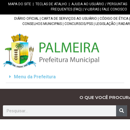
MAPA DO SITE
|
TECLAS DE ATALHO
|
AJUDA AO USUÁRIO / PERGUNTAS
FREQUENTES (FAQ)
|
V-LIBRAS
|
FALE CONOSCO
DIÁRIO OFICIAL
|
CARTA DE SERVIÇOS AO USUÁRIO
|
CÓDIGO DE ÉTICA
|
CONSELHOS MUNICIPAIS
|
CONCURSOS/PSS
|
LEGISLAÇÃO
|
RADAR
Menu da Prefeitura
O QUE VOCÊ PROCUR