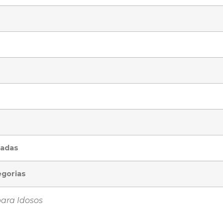
cadas
egorias
para Idosos