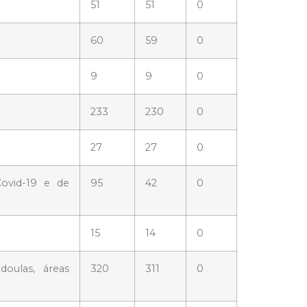
51
51
0
60
59
0
9
9
0
233
230
0
27
27
0
ovid-19 e de
95
42
0
15
14
0
doulas, áreas
320
311
0