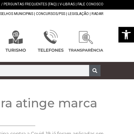
 / PERGUNTAS FREQUENTES (FAQ)
|
V-LIBRAS
|
FALE CONOSCO
SELHOS MUNICIPAIS
|
CONCURSOS/PSS
|
LEGISLAÇÃO
|
RADAR
Abrir 
ira atinge marca
ina contra a Covid-19 já foram aplicadas em