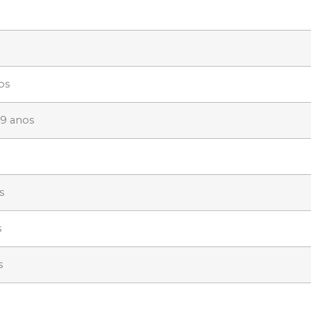
os
59 anos
s
s
s