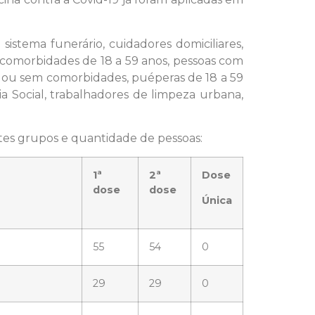
sistema funerário, cuidadores domiciliares,
m comorbidades de 18 a 59 anos, pessoas com
om ou sem comorbidades, puéperas de 18 a 59
 Social, trabalhadores de limpeza urbana,
ntes grupos e quantidade de pessoas:
1ª
2ª
Dose
dose
dose
Única
55
54
0
29
29
0