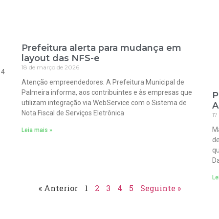
Prefeitura alerta para mudança em
layout das NFS-e
18 de março de 2026
 4
Atenção empreendedores. A Prefeitura Municipal de
Palmeira informa, aos contribuintes e às empresas que
P
utilizam integração via WebService com o Sistema de
A
Nota Fiscal de Serviços Eletrônica
17
Ma
Leia mais »
de
qu
Da
Le
« Anterior
1
2
3
4
5
Seguinte »