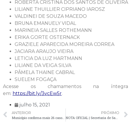
ROBERTA CRISTINA DOS SANTOS DE OLIVEIRA
LILIANE THUILLIER CIPRIANO IAROSZ
VALDINEI DE SOUZA MACEDO
BRUNA EMANUELY VIDAL
MARINEIA SALLES ROTHEMANN
ERIKA GORTE OSTERNACK
GRAZIELE APARECIDA MOREIRA CORREA
JACIARA ARAUJO VIEIRA
LETICIA DA LUZ HARTMANN
LILIANE DA VEIGA SILVA
PÂMELA THAINE CABRAL
SUELEM FOGAÇA
Acesse os chamamentos na íntegra
em:
https://bit.ly/3vcEw5r
.
julho 15, 2021
ANTERIOR
PRÓXIMO
Município confirma mais 26 casos positivos de Covid-19
NOTA OFICIAL | Secretaria de Saúde esclarece sobre as alterações no atendimento da ESF de Poço Grande