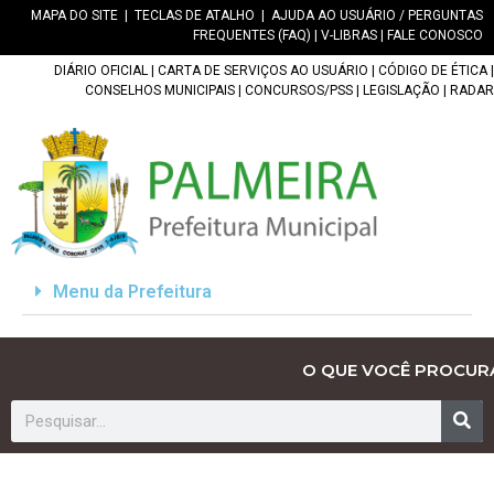
MAPA DO SITE
|
TECLAS DE ATALHO
|
AJUDA AO USUÁRIO / PERGUNTAS
FREQUENTES (FAQ)
|
V-LIBRAS
|
FALE CONOSCO
DIÁRIO OFICIAL
|
CARTA DE SERVIÇOS AO USUÁRIO
|
CÓDIGO DE ÉTICA
|
CONSELHOS MUNICIPAIS
|
CONCURSOS/PSS
|
LEGISLAÇÃO
|
RADAR
Menu da Prefeitura
O QUE VOCÊ PROCUR