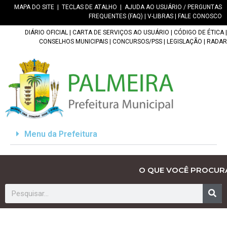
MAPA DO SITE
|
TECLAS DE ATALHO
|
AJUDA AO USUÁRIO / PERGUNTAS
FREQUENTES (FAQ)
|
V-LIBRAS
|
FALE CONOSCO
DIÁRIO OFICIAL
|
CARTA DE SERVIÇOS AO USUÁRIO
|
CÓDIGO DE ÉTICA
|
CONSELHOS MUNICIPAIS
|
CONCURSOS/PSS
|
LEGISLAÇÃO
|
RADAR
Menu da Prefeitura
O QUE VOCÊ PROCUR