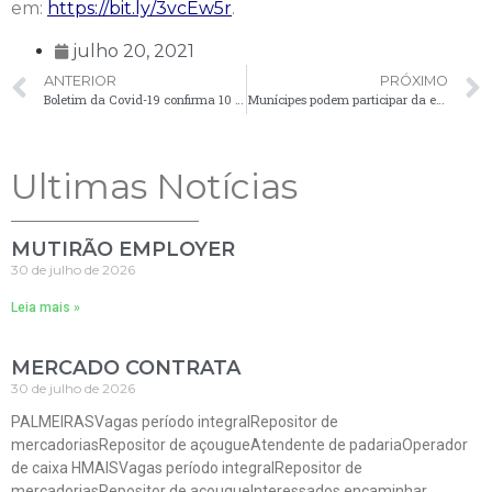
em:
https://bit.ly/3vcEw5r
.
julho 20, 2021
ANTERIOR
PRÓXIMO
Boletim da Covid-19 confirma 10 novos casos em Palmeira
Munícipes podem participar da enquete da LOA para definir prioridades orçamentárias de 2022
Ultimas Notícias
MUTIRÃO EMPLOYER
30 de julho de 2026
Leia mais »
MERCADO CONTRATA
30 de julho de 2026
PALMEIRASVagas período integralRepositor de
mercadoriasRepositor de açougueAtendente de padariaOperador
de caixa HMAISVagas período integralRepositor de
mercadoriasRepositor de açougueInteressados encaminhar