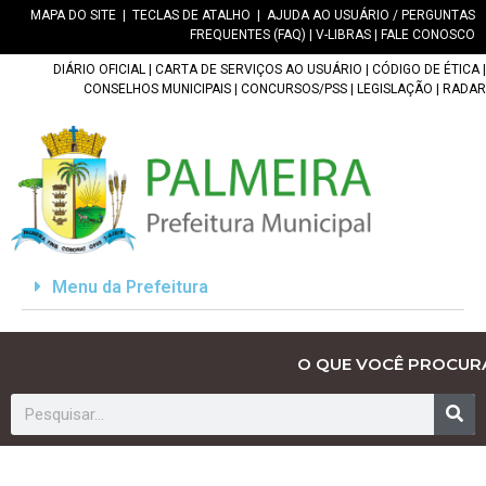
MAPA DO SITE
|
TECLAS DE ATALHO
|
AJUDA AO USUÁRIO / PERGUNTAS
FREQUENTES (FAQ)
|
V-LIBRAS
|
FALE CONOSCO
DIÁRIO OFICIAL
|
CARTA DE SERVIÇOS AO USUÁRIO
|
CÓDIGO DE ÉTICA
|
CONSELHOS MUNICIPAIS
|
CONCURSOS/PSS
|
LEGISLAÇÃO
|
RADAR
Menu da Prefeitura
O QUE VOCÊ PROCUR