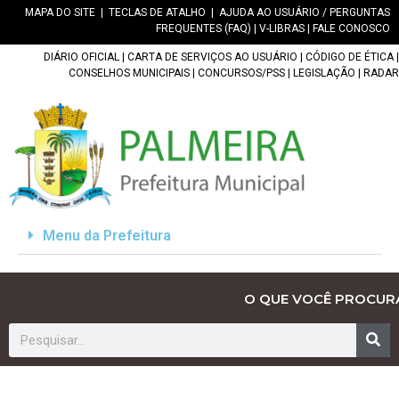
MAPA DO SITE
|
TECLAS DE ATALHO
|
AJUDA AO USUÁRIO / PERGUNTAS
FREQUENTES (FAQ)
|
V-LIBRAS
|
FALE CONOSCO
DIÁRIO OFICIAL
|
CARTA DE SERVIÇOS AO USUÁRIO
|
CÓDIGO DE ÉTICA
|
CONSELHOS MUNICIPAIS
|
CONCURSOS/PSS
|
LEGISLAÇÃO
|
RADAR
Menu da Prefeitura
O QUE VOCÊ PROCUR