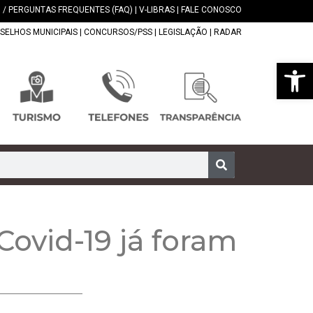
 / PERGUNTAS FREQUENTES (FAQ)
|
V-LIBRAS
|
FALE CONOSCO
SELHOS MUNICIPAIS
|
CONCURSOS/PSS
|
LEGISLAÇÃO
|
RADAR
Abrir 
Covid-19 já foram