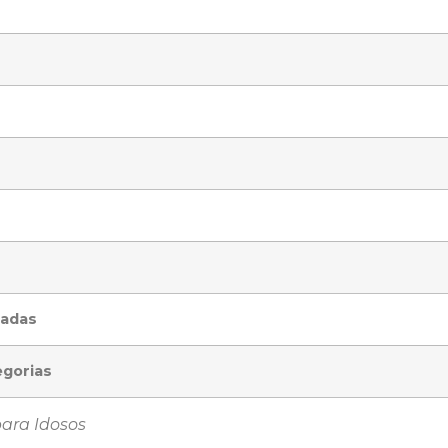
cadas
egorias
para Idosos