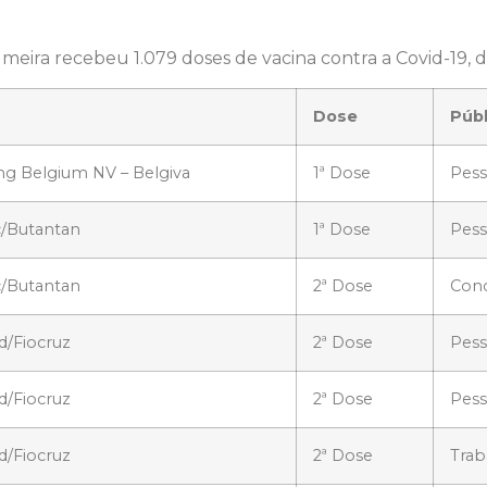
lmeira recebeu 1.079 doses de vacina contra a Covid-19, d
Dose
Públ
ng Belgium NV – Belgiva
1ª Dose
Pess
c/Butantan
1ª Dose
Pess
c/Butantan
2ª Dose
Conc
d/Fiocruz
2ª Dose
Pes
d/Fiocruz
2ª Dose
Pess
d/Fiocruz
2ª Dose
Trab