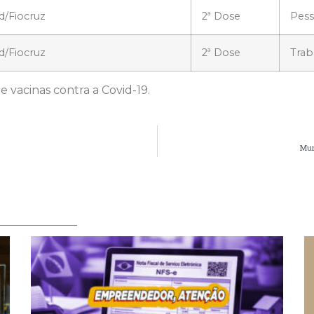
d/Fiocruz
2ª Dose
Pess
d/Fiocruz
2ª Dose
Trab
e vacinas contra a Covid-19.
Mun