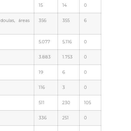
15
14
0
doulas, áreas
356
355
6
5.077
5.116
0
3.883
1.753
0
19
6
0
116
3
0
511
230
105
336
251
0