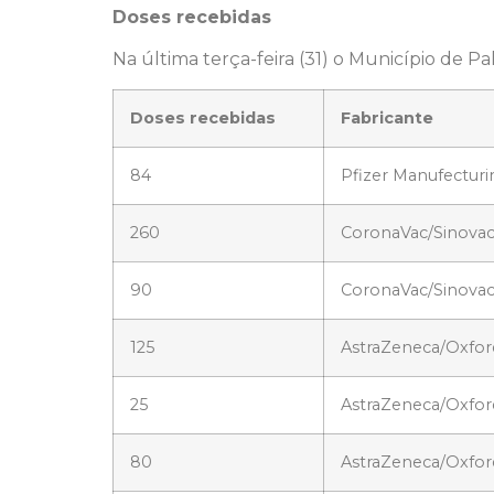
Doses recebidas
Na última terça-feira (31) o Município de Pa
Doses recebidas
Fabricante
84
Pfizer Manufecturi
260
CoronaVac/Sinova
90
CoronaVac/Sinova
125
AstraZeneca/Oxfor
25
AstraZeneca/Oxfor
80
AstraZeneca/Oxfor