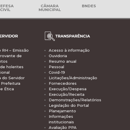
EFESA
CÂMARA
BNDES
CIVIL
MUNICIPAL
o RH – Emissão
Acesso à informação
rovante de
Ouvidoria
ntos
Resumo anual
de holerites
Pessoal
ional
Covid-19
a do Servidor
Licitações/Administração
Prefeitura
Fornecedores
e Ética
Execução/Despesa
Execução/Receita
Demonstrações/Relatórios
Legislação do Portal
Planejamento
Informações
institucionais
Avaliação PPA