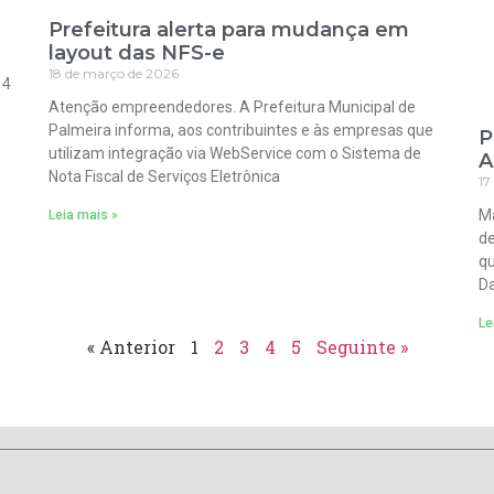
Prefeitura alerta para mudança em
layout das NFS-e
18 de março de 2026
 4
Atenção empreendedores. A Prefeitura Municipal de
Palmeira informa, aos contribuintes e às empresas que
P
utilizam integração via WebService com o Sistema de
A
Nota Fiscal de Serviços Eletrônica
17
Ma
Leia mais »
de
qu
Da
Le
« Anterior
1
2
3
4
5
Seguinte »