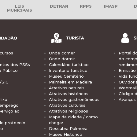
LEIS
DETRAN
RPPS
IMASP
D
MUNICIPAIS
cursos
Onde comer
Portal d
Onde dormir
do comp
tos dos PSSs
Calendário turístico
rendime
o Público
Inventário turístico
Emissão 
Museu Cemitério
Vida func
/SIC
Palmeira em Madeira
Ouvidori
Atrativos naturais
Webmail 
Atrativos históricos
Código d
lixo
Atrativos gastronômicos
Avanços
 emprego
Atrativos culturais
Serviço ao
Atrativos religiosos
Mapa da cidade / como
de protocolo
chegar
io
Descubra Palmeira
Museu Histórico