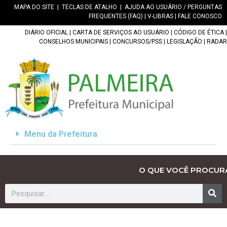
MAPA DO SITE
|
TECLAS DE ATALHO
|
AJUDA AO USUÁRIO / PERGUNTAS
FREQUENTES (FAQ)
|
V-LIBRAS
|
FALE CONOSCO
DIÁRIO OFICIAL
|
CARTA DE SERVIÇOS AO USUÁRIO
|
CÓDIGO DE ÉTICA
|
CONSELHOS MUNICIPAIS
|
CONCURSOS/PSS
|
LEGISLAÇÃO
|
RADAR
Menu da Prefeitura
O QUE VOCÊ PROCUR