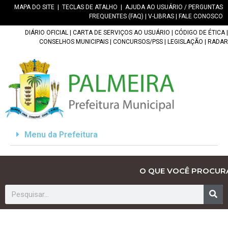
MAPA DO SITE
|
TECLAS DE ATALHO
|
AJUDA AO USUÁRIO / PERGUNTAS
FREQUENTES (FAQ)
|
V-LIBRAS
|
FALE CONOSCO
DIÁRIO OFICIAL
|
CARTA DE SERVIÇOS AO USUÁRIO
|
CÓDIGO DE ÉTICA
|
CONSELHOS MUNICIPAIS
|
CONCURSOS/PSS
|
LEGISLAÇÃO
|
RADAR
Menu da Prefeitura
O QUE VOCÊ PROCUR