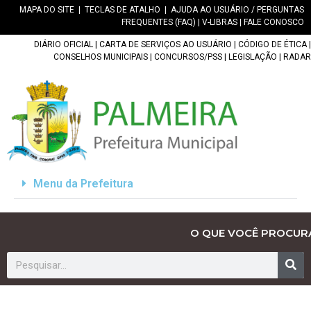
MAPA DO SITE
|
TECLAS DE ATALHO
|
AJUDA AO USUÁRIO / PERGUNTAS
FREQUENTES (FAQ)
|
V-LIBRAS
|
FALE CONOSCO
DIÁRIO OFICIAL
|
CARTA DE SERVIÇOS AO USUÁRIO
|
CÓDIGO DE ÉTICA
|
CONSELHOS MUNICIPAIS
|
CONCURSOS/PSS
|
LEGISLAÇÃO
|
RADAR
Menu da Prefeitura
O QUE VOCÊ PROCUR