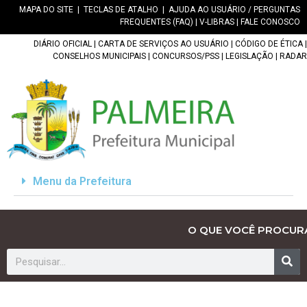
MAPA DO SITE
|
TECLAS DE ATALHO
|
AJUDA AO USUÁRIO / PERGUNTAS
FREQUENTES (FAQ)
|
V-LIBRAS
|
FALE CONOSCO
DIÁRIO OFICIAL
|
CARTA DE SERVIÇOS AO USUÁRIO
|
CÓDIGO DE ÉTICA
|
CONSELHOS MUNICIPAIS
|
CONCURSOS/PSS
|
LEGISLAÇÃO
|
RADAR
Menu da Prefeitura
O QUE VOCÊ PROCUR