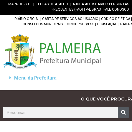
MAPA DO SITE
|
TECLAS DE ATALHO
|
AJUDA AO USUÁRIO / PERGUNTAS
FREQUENTES (FAQ)
|
V-LIBRAS
|
FALE CONOSCO
DIÁRIO OFICIAL
|
CARTA DE SERVIÇOS AO USUÁRIO
|
CÓDIGO DE ÉTICA
|
CONSELHOS MUNICIPAIS
|
CONCURSOS/PSS
|
LEGISLAÇÃO
|
RADAR
Menu da Prefeitura
O QUE VOCÊ PROCUR