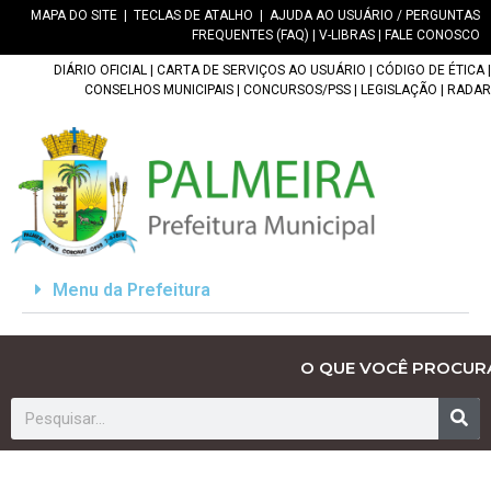
MAPA DO SITE
|
TECLAS DE ATALHO
|
AJUDA AO USUÁRIO / PERGUNTAS
FREQUENTES (FAQ)
|
V-LIBRAS
|
FALE CONOSCO
DIÁRIO OFICIAL
|
CARTA DE SERVIÇOS AO USUÁRIO
|
CÓDIGO DE ÉTICA
|
CONSELHOS MUNICIPAIS
|
CONCURSOS/PSS
|
LEGISLAÇÃO
|
RADAR
Menu da Prefeitura
O QUE VOCÊ PROCUR