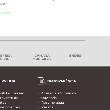
vid
ia mais »
EFESA
CÂMARA
BNDES
CIVIL
MUNICIPAL
o RH – Emissão
Acesso à informação
rovante de
Ouvidoria
ntos
Resumo anual
de holerites
Pessoal