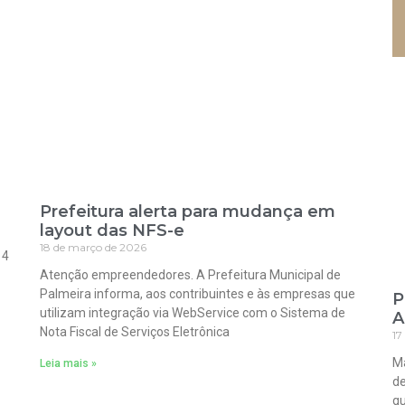
Prefeitura alerta para mudança em
layout das NFS-e
18 de março de 2026
 4
Atenção empreendedores. A Prefeitura Municipal de
Palmeira informa, aos contribuintes e às empresas que
P
utilizam integração via WebService com o Sistema de
A
Nota Fiscal de Serviços Eletrônica
17
Ma
Leia mais »
de
qu