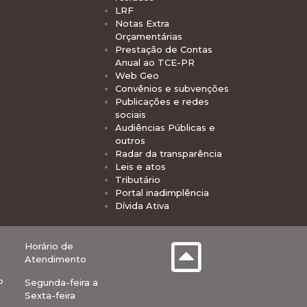
LRF
Notas Extra
Orçamentárias
Prestação de Contas
Anual ao TCE-PR
Web Geo
Convênios e subvenções
Publicações e redes
sociais
Audiências Públicas e
outros
Radar da transparência
Leis e atos
Tributário
Portal inadimplência
Dívida Ativa
Horário de
Atendimento
P
Segunda-feira a
Sexta-feira