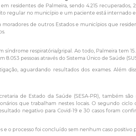
 em residentes de Palmeira, sendo 4.215 recuperados, 2
ito regular no município e um paciente está internado e
moradores de outros Estados e municípios que resid
os.
índrome respiratória/gripal. Ao todo, Palmeira tem 15.
 em 8.053 pessoas através do Sistema Único de Saúde (SUS
gação, aguardando resultados dos exames. Além disso
etaria de Estado da Saúde (SESA-PR), também são r
ionários que trabalham nestes locais. O segundo ciclo
resultado negativo para Covid-19 e 30 casos foram conf
es e o processo foi concluído sem nenhum caso positivo p