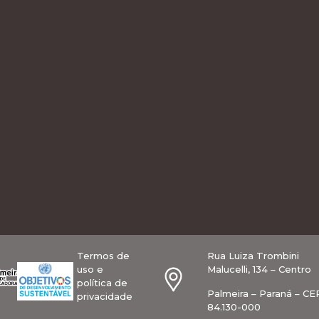
Termos de
Rua Luiza Trombini
uso e
Malucelli, 134 – Centro
política de
Palmeira – Paraná – CE
privacidade
84.130-000