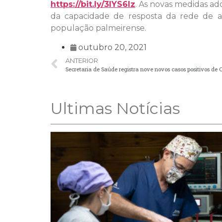
https://bit.ly/3lYS6Iz
. As novas medidas ad
da capacidade de resposta da rede de a
população palmeirense.
outubro 20, 2021
ANTERIOR
Secretaria de Saúde registra nove novos casos positivos de 
Ultimas Notícias