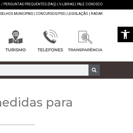
 / PERGUNTAS FREQUENTES (FAQ)
|
V-LIBRAS
|
FALE CONOSCO
SELHOS MUNICIPAIS
|
CONCURSOS/PSS
|
LEGISLAÇÃO
|
RADAR
Abrir 
medidas para