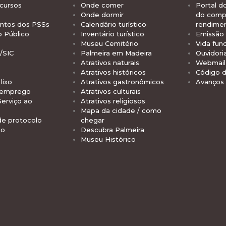
cursos
Onde comer
Portal d
Onde dormir
do comp
tos dos PSSs
Calendário turístico
rendime
o Público
Inventário turístico
Emissão 
Museu Cemitério
Vida func
/SIC
Palmeira em Madeira
Ouvidori
Atrativos naturais
Webmail 
Atrativos históricos
Código d
lixo
Atrativos gastronômicos
Avanços
 emprego
Atrativos culturais
Serviço ao
Atrativos religiosos
Mapa da cidade / como
de protocolo
chegar
io
Descubra Palmeira
Museu Histórico