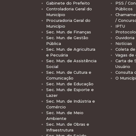
Gabinete do Prefeito
PSS / Con
Controladoria Geral do
Públicos
Município
Chamamen
Procuradoria Geral do
/ Concurs
Município
IPTU
Sec. Mun. de Finanças
Protocolo
Sec. Mun. de Gestão
Ouvidoria
Pública
Notícias
Sec. Mun. de Agricultura
Coleta de 
e Pecuária
Vagas de
Sec. Mun. de Assistência
Carta de 
Social
Usuário
Sec. Mun. de Cultura e
Consulta 
Comunicação
O Municíp
Sec. Mun. de Educação
Sec. Mun. de Esporte e
Lazer
Sec. Mun. de Indústria e
Comércio
Sec. Mun. de Meio
Ambiente
Sec. Mun. de Obras e
Infraestrutura
Sec. Mun. de Saúde