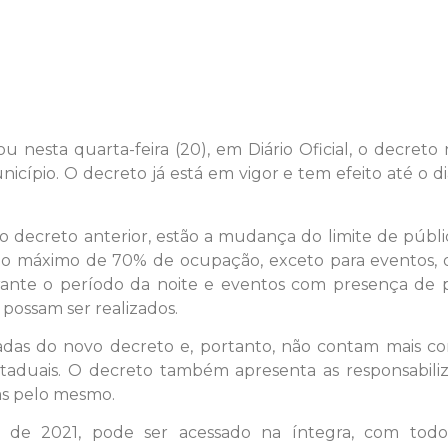
u nesta quarta-feira (20), em Diário Oficial, o decreto
icípio. O decreto já está em vigor e tem efeito até o 
o ao decreto anterior, estão a mudança do limite de pú
o o máximo de 70% de ocupação, exceto para eventos, os
ante o período da noite e eventos com presença de p
 possam ser realizados.
das do novo decreto e, portanto, não contam mais co
aduais. O decreto também apresenta as responsabilizaçõ
as pelo mesmo.
 de 2021, pode ser acessado na íntegra, com todos 