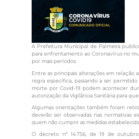
A Prefeitura Municipal de Palmeira publico
para enfrentamento ao Coronavírus no mun
por mais períodos.
Entre as principais alterações em relaçã
regra específica, passando a ser permitid
morte por Covid-19 podem acontecer dur
autorização da Vigilância Sanitária para que
Algumas orientações também foram retira
deverão ser observadas nas normativas est
quem não cumprir as medidas estabelecid
O decreto nº 14.756, de 19 de outubro