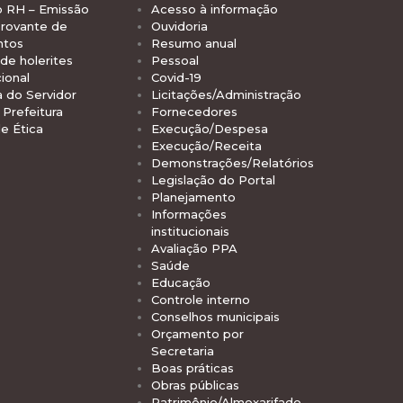
o RH – Emissão
Acesso à informação
rovante de
Ouvidoria
ntos
Resumo anual
de holerites
Pessoal
ional
Covid-19
a do Servidor
Licitações/Administração
Prefeitura
Fornecedores
e Ética
Execução/Despesa
Execução/Receita
Demonstrações/Relatórios
Legislação do Portal
Planejamento
Informações
institucionais
Avaliação PPA
Saúde
Educação
Controle interno
Conselhos municipais
Orçamento por
Secretaria
Boas práticas
Obras públicas
Patrimônio/Almoxarifado