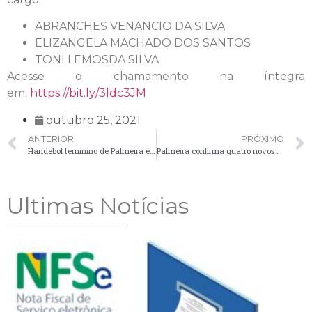
ABRANCHES VENANCIO DA SILVA
ELIZANGELA MACHADO DOS SANTOS
TONI LEMOSDA SILVA
Acesse o chamamento na íntegra
em:
https://bit.ly/3ldc3JM
outubro 25, 2021
ANTERIOR
PRÓXIMO
Handebol feminino de Palmeira é campeão regional dos Jogos da Juventude
Palmeira confirma quatro novos casos de Covid-19 e registra três pacientes em UTI
Ultimas Notícias