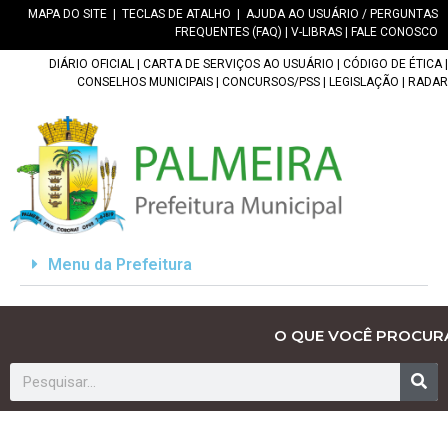
MAPA DO SITE
|
TECLAS DE ATALHO
|
AJUDA AO USUÁRIO / PERGUNTAS
FREQUENTES (FAQ)
|
V-LIBRAS
|
FALE CONOSCO
DIÁRIO OFICIAL
|
CARTA DE SERVIÇOS AO USUÁRIO
|
CÓDIGO DE ÉTICA
|
CONSELHOS MUNICIPAIS
|
CONCURSOS/PSS
|
LEGISLAÇÃO
|
RADAR
Menu da Prefeitura
O QUE VOCÊ PROCUR