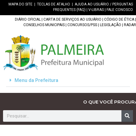
MAPA DO SITE
|
TECLAS DE ATALHO
|
AJUDA AO USUÁRIO / PERGUNTAS
FREQUENTES (FAQ)
|
V-LIBRAS
|
FALE CONOSCO
DIÁRIO OFICIAL
|
CARTA DE SERVIÇOS AO USUÁRIO
|
CÓDIGO DE ÉTICA
|
CONSELHOS MUNICIPAIS
|
CONCURSOS/PSS
|
LEGISLAÇÃO
|
RADAR
Menu da Prefeitura
O QUE VOCÊ PROCUR