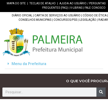
MAPA DO SITE
|
TECLAS DE ATALHO
|
AJUDA AO USUÁRIO / PERGUNTAS
FREQUENTES (FAQ)
|
V-LIBRAS
|
FALE CONOSCO
DIÁRIO OFICIAL
|
CARTA DE SERVIÇOS AO USUÁRIO
|
CÓDIGO DE ÉTICA
|
CONSELHOS MUNICIPAIS
|
CONCURSOS/PSS
|
LEGISLAÇÃO
|
RADAR
Menu da Prefeitura
O QUE VOCÊ PROCUR