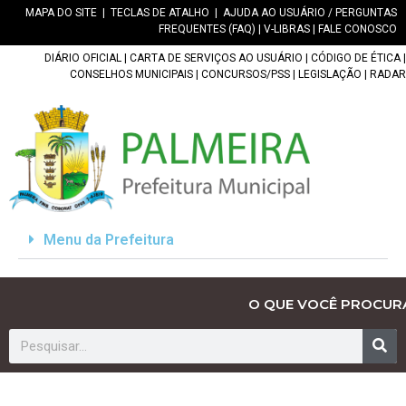
MAPA DO SITE
|
TECLAS DE ATALHO
|
AJUDA AO USUÁRIO / PERGUNTAS
FREQUENTES (FAQ)
|
V-LIBRAS
|
FALE CONOSCO
DIÁRIO OFICIAL
|
CARTA DE SERVIÇOS AO USUÁRIO
|
CÓDIGO DE ÉTICA
|
CONSELHOS MUNICIPAIS
|
CONCURSOS/PSS
|
LEGISLAÇÃO
|
RADAR
Menu da Prefeitura
O QUE VOCÊ PROCUR