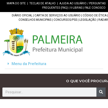
MAPA DO SITE
|
TECLAS DE ATALHO
|
AJUDA AO USUÁRIO / PERGUNTAS
FREQUENTES (FAQ)
|
V-LIBRAS
|
FALE CONOSCO
DIÁRIO OFICIAL
|
CARTA DE SERVIÇOS AO USUÁRIO
|
CÓDIGO DE ÉTICA
|
CONSELHOS MUNICIPAIS
|
CONCURSOS/PSS
|
LEGISLAÇÃO
|
RADAR
Menu da Prefeitura
O QUE VOCÊ PROCUR