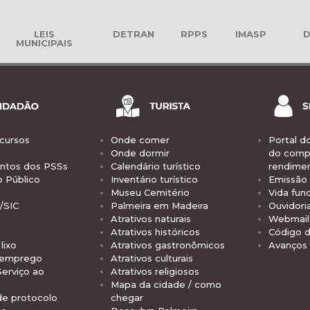
LEIS
DETRAN
RPPS
IMASP
D
MUNICIPAIS
cursos
Onde comer
Portal d
Onde dormir
do comp
tos dos PSSs
Calendário turístico
rendime
o Público
Inventário turístico
Emissão 
Museu Cemitério
Vida func
/SIC
Palmeira em Madeira
Ouvidori
Atrativos naturais
Webmail 
Atrativos históricos
Código d
lixo
Atrativos gastronômicos
Avanços
 emprego
Atrativos culturais
Serviço ao
Atrativos religiosos
Mapa da cidade / como
de protocolo
chegar