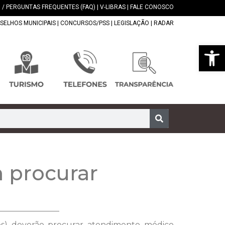
 / PERGUNTAS FREQUENTES (FAQ)
|
V-LIBRAS
|
FALE CONOSCO
SELHOS MUNICIPAIS
|
CONCURSOS/PSS
|
LEGISLAÇÃO
|
RADAR
Abrir 
 procurar
órios) deverão procurar atendimento médico