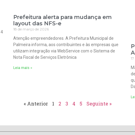
Prefeitura alerta para mudança em
layout das NFS-e
18 de março de 2026
 4
Atenção empreendedores. A Prefeitura Municipal de
Palmeira informa, aos contribuintes e às empresas que
P
utilizam integração via WebService com o Sistema de
A
Nota Fiscal de Serviços Eletrônica
17
Ma
Leia mais »
de
qu
Da
Le
« Anterior
1
2
3
4
5
Seguinte »