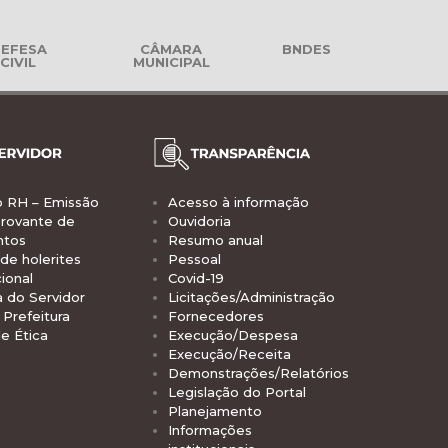
EFESA
CÂMARA
BNDES
CIVIL
MUNICIPAL
o RH – Emissão
Acesso à informação
rovante de
Ouvidoria
ntos
Resumo anual
de holerites
Pessoal
ional
Covid-19
a do Servidor
Licitações/Administração
Prefeitura
Fornecedores
e Ética
Execução/Despesa
Execução/Receita
Demonstrações/Relatórios
Legislação do Portal
Planejamento
Informações