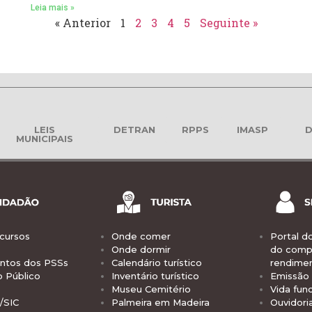
Leia mais »
« Anterior
1
2
3
4
5
Seguinte »
LEIS
DETRAN
RPPS
IMASP
D
MUNICIPAIS
cursos
Onde comer
Portal d
Onde dormir
do comp
tos dos PSSs
Calendário turístico
rendime
o Público
Inventário turístico
Emissão 
Museu Cemitério
Vida func
/SIC
Palmeira em Madeira
Ouvidori