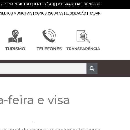
 / PERGUNTAS FREQUENTES (FAQ)
|
V-LIBRAS
|
FALE CONOSCO
SELHOS MUNICIPAIS
|
CONCURSOS/PSS
|
LEGISLAÇÃO
|
RADAR
feira e visa
o integral de crianças e adolescentes como