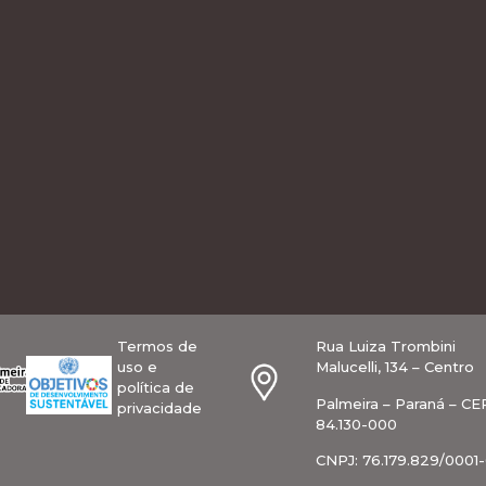
Termos de
Rua Luiza Trombini
uso e
Malucelli, 134 – Centro
política de
Palmeira – Paraná – CE
privacidade
84.130-000
CNPJ: 76.179.829/0001