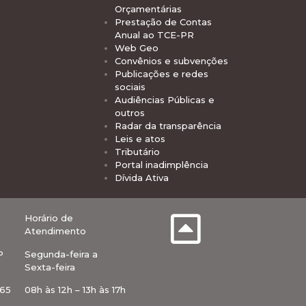
Orçamentárias
Prestação de Contas
Anual ao TCE-PR
Web Geo
Convênios e subvenções
Publicações e redes
sociais
Audiências Públicas e
outros
Radar da transparência
Leis e atos
Tributário
Portal inadimplência
Dívida Ativa
Horário de
Atendimento
P
Segunda-feira a
Sexta-feira
-65
08h às 12h – 13h às 17h