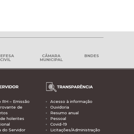
EFESA
CÂMARA
BNDES
CIVIL
MUNICIPAL
o RH – Emissão
Acesso à informação
rovante de
Ouvidoria
ntos
Resumo anual
de holerites
Pessoal
ional
Covid-19
a do Servidor
Licitações/Administração