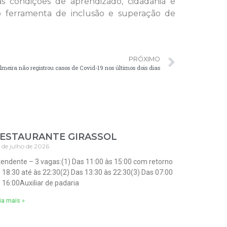
as condições de aprendizado, cidadania e
mo ferramenta de inclusão e superação de
PRÓXIMO
lmeira não registrou casos de Covid-19 nos últimos dois dias
ESTAURANTE GIRASSOL
 de julho de 2026
endente – 3 vagas:(1) Das 11:00 às 15:00 com retorno
 18:30 até às 22:30(2) Das 13:30 às 22:30(3) Das 07:00
 16:00Auxiliar de padaria
ia mais »