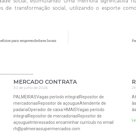
dade social, estimulando uma melhora significativa n
s de transformação social, utilizando o esporte co
efícios para empreendedores locais
Pa
MERCADO CONTRATA
R
30 de julho de 2026
29
PALMEIRASVagas período integralRepositor de
At
mercadoriasRepositor de açougueAtendente de
às
padariaOperador de caixa HMAISVagas período
às
integralRepositor de mercadoriasRepositor de
Le
açougueInteressados encaminhar currículo no email
rh@palmeirassupermercados.com