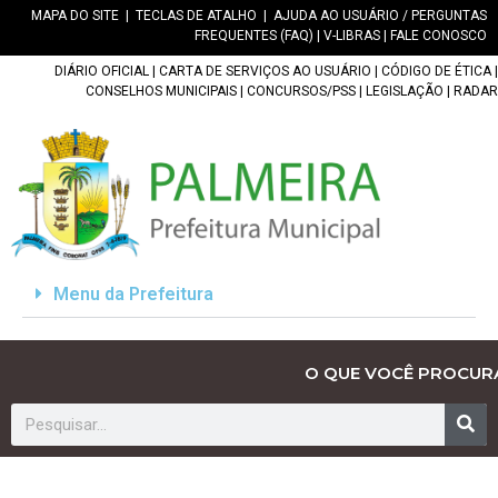
MAPA DO SITE
|
TECLAS DE ATALHO
|
AJUDA AO USUÁRIO / PERGUNTAS
FREQUENTES (FAQ)
|
V-LIBRAS
|
FALE CONOSCO
DIÁRIO OFICIAL
|
CARTA DE SERVIÇOS AO USUÁRIO
|
CÓDIGO DE ÉTICA
|
CONSELHOS MUNICIPAIS
|
CONCURSOS/PSS
|
LEGISLAÇÃO
|
RADAR
Menu da Prefeitura
O QUE VOCÊ PROCUR