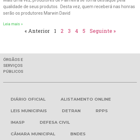
Mais uma vez, produtores de Palmeira se torna destaque pela
qualidade de seus produtos. Desta vez, quem receberá nas honras
serão os produtores Marwin David
Leia mais »
« Anterior
1
2
3
4
5
Seguinte »
ÓRGÃOS E
SERVIÇOS
PÚBLICOS
DIÁRIO OFICIAL
ALISTAMENTO ONLINE
LEIS MUNICIPAIS
DETRAN
RPPS
IMASP
DEFESA CIVIL
CÂMARA MUNICIPAL
BNDES