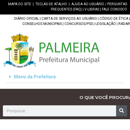
MAPA DO SITE
|
TECLAS DE ATALHO
|
AJUDA AO USUÁRIO / PERGUNTAS
FREQUENTES (FAQ)
|
V-LIBRAS
|
FALE CONOSCO
DIÁRIO OFICIAL
|
CARTA DE SERVIÇOS AO USUÁRIO
|
CÓDIGO DE ÉTICA
|
CONSELHOS MUNICIPAIS
|
CONCURSOS/PSS
|
LEGISLAÇÃO
|
RADAR
Menu da Prefeitura
O QUE VOCÊ PROCUR