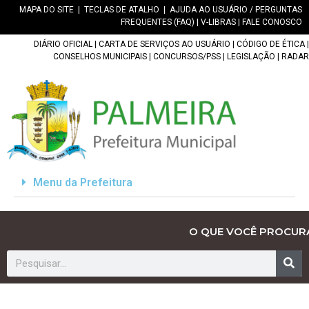
MAPA DO SITE
|
TECLAS DE ATALHO
|
AJUDA AO USUÁRIO / PERGUNTAS
FREQUENTES (FAQ)
|
V-LIBRAS
|
FALE CONOSCO
DIÁRIO OFICIAL
|
CARTA DE SERVIÇOS AO USUÁRIO
|
CÓDIGO DE ÉTICA
|
CONSELHOS MUNICIPAIS
|
CONCURSOS/PSS
|
LEGISLAÇÃO
|
RADAR
Menu da Prefeitura
O QUE VOCÊ PROCUR