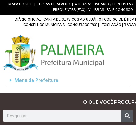
MAPA DO SITE
|
TECLAS DE ATALHO
|
AJUDA AO USUÁRIO / PERGUNTAS
FREQUENTES (FAQ)
|
V-LIBRAS
|
FALE CONOSCO
DIÁRIO OFICIAL
|
CARTA DE SERVIÇOS AO USUÁRIO
|
CÓDIGO DE ÉTICA
|
CONSELHOS MUNICIPAIS
|
CONCURSOS/PSS
|
LEGISLAÇÃO
|
RADAR
Menu da Prefeitura
O QUE VOCÊ PROCUR