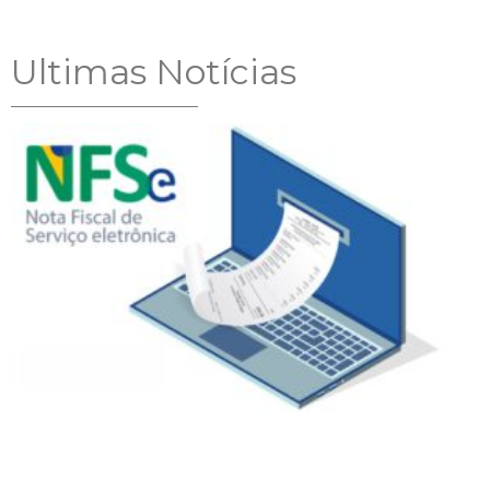
Ultimas Notícias