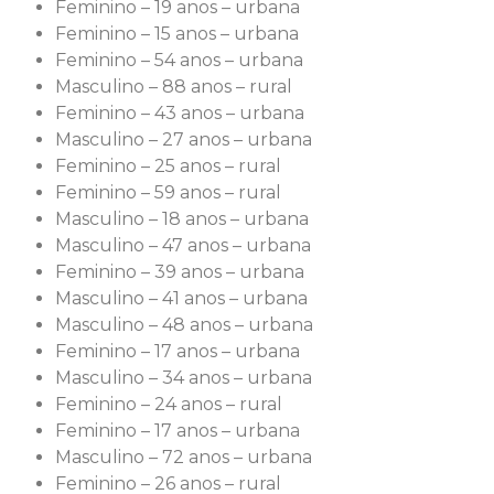
Feminino – 19 anos – urbana
Feminino – 15 anos – urbana
Feminino – 54 anos – urbana
Masculino – 88 anos – rural
Feminino – 43 anos – urbana
Masculino – 27 anos – urbana
Feminino – 25 anos – rural
Feminino – 59 anos – rural
Masculino – 18 anos – urbana
Masculino – 47 anos – urbana
Feminino – 39 anos – urbana
Masculino – 41 anos – urbana
Masculino – 48 anos – urbana
Feminino – 17 anos – urbana
Masculino – 34 anos – urbana
Feminino – 24 anos – rural
Feminino – 17 anos – urbana
Masculino – 72 anos – urbana
Feminino – 26 anos – rural