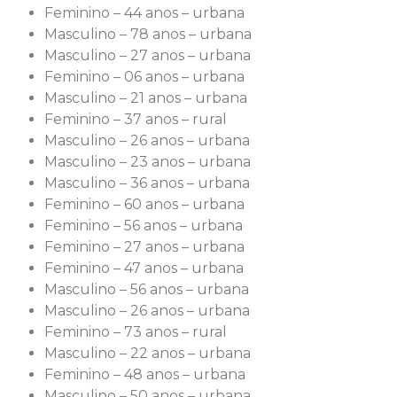
Feminino – 44 anos – urbana
Masculino – 78 anos – urbana
Masculino – 27 anos – urbana
Feminino – 06 anos – urbana
Masculino – 21 anos – urbana
Feminino – 37 anos – rural
Masculino – 26 anos – urbana
Masculino – 23 anos – urbana
Masculino – 36 anos – urbana
Feminino – 60 anos – urbana
Feminino – 56 anos – urbana
Feminino – 27 anos – urbana
Feminino – 47 anos – urbana
Masculino – 56 anos – urbana
Masculino – 26 anos – urbana
Feminino – 73 anos – rural
Masculino – 22 anos – urbana
Feminino – 48 anos – urbana
Masculino – 50 anos – urbana