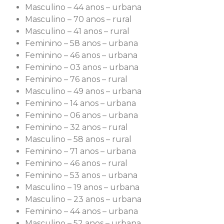
Masculino – 44 anos – urbana
Masculino – 70 anos – rural
Masculino – 41 anos – rural
Feminino – 58 anos – urbana
Feminino – 46 anos – urbana
Feminino – 03 anos – urbana
Feminino – 76 anos – rural
Masculino – 49 anos – urbana
Feminino – 14 anos – urbana
Feminino – 06 anos – urbana
Feminino – 32 anos – rural
Masculino – 58 anos – rural
Feminino – 71 anos – urbana
Feminino – 46 anos – rural
Feminino – 53 anos – urbana
Masculino – 19 anos – urbana
Masculino – 23 anos – urbana
Feminino – 44 anos – urbana
Masculino – 52 anos – urbana