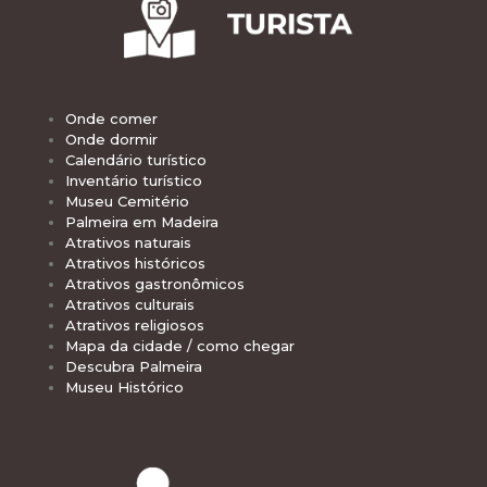
Onde comer
Onde dormir
Calendário turístico
Inventário turístico
Museu Cemitério
Palmeira em Madeira
Atrativos naturais
Atrativos históricos
Atrativos gastronômicos
Atrativos culturais
Atrativos religiosos
Mapa da cidade / como chegar
Descubra Palmeira
Museu Histórico