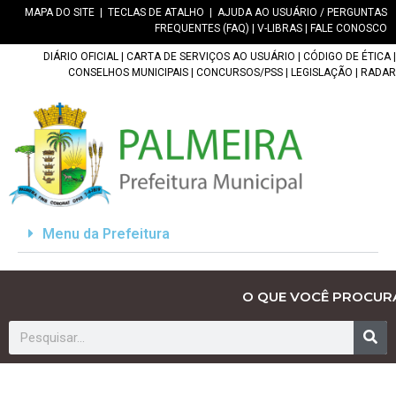
MAPA DO SITE
|
TECLAS DE ATALHO
|
AJUDA AO USUÁRIO / PERGUNTAS
FREQUENTES (FAQ)
|
V-LIBRAS
|
FALE CONOSCO
DIÁRIO OFICIAL
|
CARTA DE SERVIÇOS AO USUÁRIO
|
CÓDIGO DE ÉTICA
|
CONSELHOS MUNICIPAIS
|
CONCURSOS/PSS
|
LEGISLAÇÃO
|
RADAR
Menu da Prefeitura
O QUE VOCÊ PROCUR