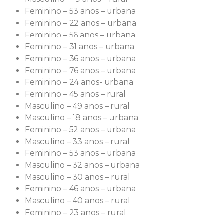
Feminino – 53 anos – urbana
Feminino – 22 anos – urbana
Feminino – 56 anos – urbana
Feminino – 31 anos – urbana
Feminino – 36 anos – urbana
Feminino – 76 anos – urbana
Feminino – 24 anos- urbana
Feminino – 45 anos – rural
Masculino – 49 anos – rural
Masculino – 18 anos – urbana
Feminino – 52 anos – urbana
Masculino – 33 anos – rural
Feminino – 53 anos – urbana
Masculino – 32 anos – urbana
Masculino – 30 anos – rural
Feminino – 46 anos – urbana
Masculino – 40 anos – rural
Feminino – 23 anos – rural