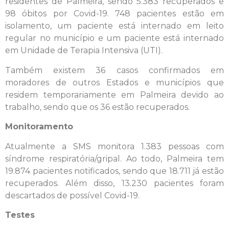
residentes de Palmeira, sendo 5.383 recuperados e
98 óbitos por Covid-19. 748 pacientes estão em
isolamento, um paciente está internado em leito
regular no município e um paciente está internado
em Unidade de Terapia Intensiva (UTI).
Também existem 36 casos confirmados em
moradores de outros Estados e municípios que
residem temporariamente em Palmeira devido ao
trabalho, sendo que os 36 estão recuperados.
Monitoramento
Atualmente a SMS monitora 1.383 pessoas com
síndrome respiratória/gripal. Ao todo, Palmeira tem
19.874 pacientes notificados, sendo que 18.711 já estão
recuperados. Além disso, 13.230 pacientes foram
descartados de possível Covid-19.
Testes