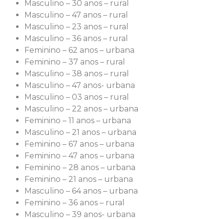
Masculino – 30 anos – rural
Masculino – 47 anos – rural
Masculino – 23 anos – rural
Masculino – 36 anos – rural
Feminino – 62 anos – urbana
Feminino – 37 anos – rural
Masculino – 38 anos – rural
Masculino – 47 anos- urbana
Masculino – 03 anos – rural
Masculino – 22 anos – urbana
Feminino – 11 anos – urbana
Masculino – 21 anos – urbana
Feminino – 67 anos – urbana
Feminino – 47 anos – urbana
Feminino – 28 anos – urbana
Feminino – 21 anos – urbana
Masculino – 64 anos – urbana
Feminino – 36 anos – rural
Masculino – 39 anos- urbana