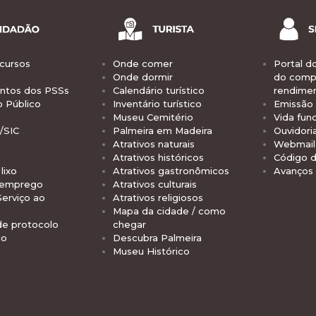
cursos
Onde comer
Portal d
Onde dormir
do comp
tos dos PSSs
Calendário turístico
rendime
o Público
Inventário turístico
Emissão 
Museu Cemitério
Vida func
/SIC
Palmeira em Madeira
Ouvidori
Atrativos naturais
Webmail 
Atrativos históricos
Código d
lixo
Atrativos gastronômicos
Avanços
 emprego
Atrativos culturais
Serviço ao
Atrativos religiosos
Mapa da cidade / como
de protocolo
chegar
io
Descubra Palmeira
Museu Histórico