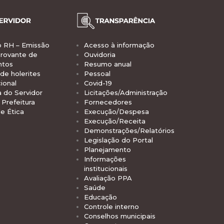
o RH – Emissão
Acesso à informação
rovante de
Ouvidoria
ntos
Resumo anual
de holerites
Pessoal
ional
Covid-19
a do Servidor
Licitações/Administração
Prefeitura
Fornecedores
e Ética
Execução/Despesa
Execução/Receita
Demonstrações/Relatórios
Legislação do Portal
Planejamento
Informações
institucionais
Avaliação PPA
Saúde
Educação
Controle interno
Conselhos municipais