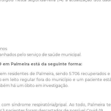
anos
nhados pelo serviço de saúde municipal.
9 em Palmeira está da seguinte forma:
 em residentes de Palmeira, sendo 5.706 recuperados e 9
o em leito regular fora do município e um paciente est
mbém há um óbito em investigação.
com síndrome respiratória/gripal. Ao todo, Palmeira te
.943 pacientes foram descartados de possível Covid-19.