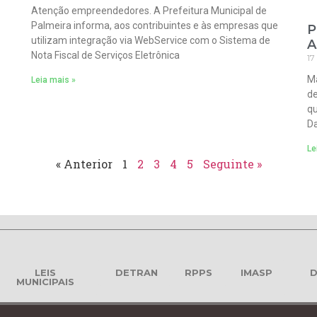
Atenção empreendedores. A Prefeitura Municipal de
Palmeira informa, aos contribuintes e às empresas que
P
utilizam integração via WebService com o Sistema de
A
Nota Fiscal de Serviços Eletrônica
17
Ma
Leia mais »
de
qu
Da
Le
« Anterior
1
2
3
4
5
Seguinte »
LEIS
DETRAN
RPPS
IMASP
D
MUNICIPAIS