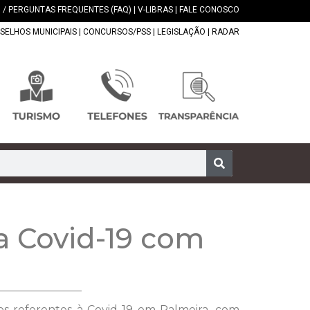
 / PERGUNTAS FREQUENTES (FAQ)
|
V-LIBRAS
|
FALE CONOSCO
SELHOS MUNICIPAIS
|
CONCURSOS/PSS
|
LEGISLAÇÃO
|
RADAR
a Covid-19 com
os referentes à Covid-19 em Palmeira, com