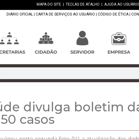
MAPA DO SITE
|
TECLAS DE ATALHO
|
AJUDA AO USUÁRIO
DIÁRIO OFICIAL
|
CARTA DE SERVIÇOS AO USUÁRIO
|
CÓDIGO DE ÉTICA
|
CON
úde divulga boletim d
150 casos
vulgou nesta segunda-feira (14) a atualização dos dad