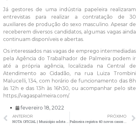
Já gestores de uma indústria papeleira realizaram
entrevistas para realizar a contratação de 30
auxiliares de produção do sexo masculino. Apesar de
receberem diversos candidatos, algumas vagas ainda
continuam disponíveis e abertas.
Os interessados nas vagas de emprego intermediadas
pela Agência do Trabalhador de Palmeira podem ir
até a própria agência, localizada na Central de
Atendimento ao Cidadão, na rua Luiza Trombini
Malucelli, 134, com horário de funcionamento das 8h
às 12h e das 13h às 16h30, ou acompanhar pelo site
https://vagaspalmeira.com/.
fevereiro 18, 2022
ANTERIOR
PRÓXIMO
NOTA OFICIAL | Município adota precauções devido a casos isolados de Covid-19 nas escolas e CMEIs
Palmeira registra 40 novos casos positivos de Covid-19 nesta sexta-feira (18)