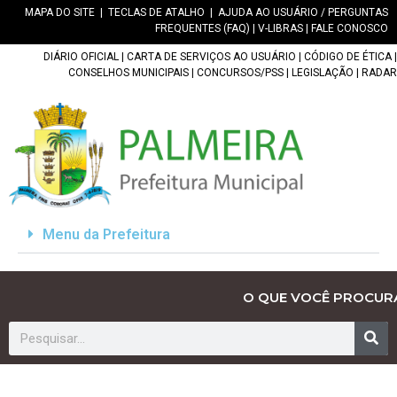
MAPA DO SITE
|
TECLAS DE ATALHO
|
AJUDA AO USUÁRIO / PERGUNTAS
FREQUENTES (FAQ)
|
V-LIBRAS
|
FALE CONOSCO
DIÁRIO OFICIAL
|
CARTA DE SERVIÇOS AO USUÁRIO
|
CÓDIGO DE ÉTICA
|
CONSELHOS MUNICIPAIS
|
CONCURSOS/PSS
|
LEGISLAÇÃO
|
RADAR
Menu da Prefeitura
O QUE VOCÊ PROCUR