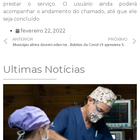
prestar o serviço. O usuário ainda poderá
acompanhar o andamento do chamado, até que ele
seja concluído.
fevereiro 22, 2022
ANTERIOR
PRÓXIMO
Município altera decreto sobre termo de isolamento para pacientes com Covid-19
Boletim da Covid-19 apresenta 52 casos positivos nesta quarta-feira (23)
Ultimas Notícias