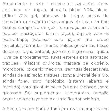
Atualmente o setor fornece os seguintes itens:
abaixador de língua, abocath, álcool 70%, álcool
etílico 70% gel, ataduras de crepe, bolsas de
colostomia, urostomia e seus adjuvantes, cateter tipo
óculos, compressa de gaze, chumaço, dieta enteral,
equipo macrogotas (alimentação), equipo venoso,
esparadrapo, extensor para jejuno, fita crepe
hospitalar, formulas infantis, fraldas geriátricas, frasco
de alimentação enteral, gaze estéril, glicerina liquida,
luva de procedimento, luvas estereis para aspiração
traqueal, máscara cirúrgica, máscara de oxigênio,
micropore, oxigênio medicinal, seringas descartáveis,
sondas de aspiração traqueal, sonda uretral de alivio,
sonda foley, soro fisiológico (sistema aberto e
fechado), soro glicofisiologico (sistema fechado), soro
glicosado 5%, suplementos alimentares, tampão
ocular, tela de rayon rolo e umidificador oxigênio.
A Secretaria de Saúde também realiza empréstimo