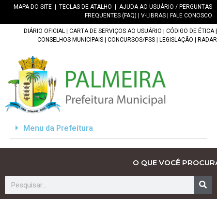
MAPA DO SITE
|
TECLAS DE ATALHO
|
AJUDA AO USUÁRIO / PERGUNTAS
FREQUENTES (FAQ)
|
V-LIBRAS
|
FALE CONOSCO
DIÁRIO OFICIAL
|
CARTA DE SERVIÇOS AO USUÁRIO
|
CÓDIGO DE ÉTICA
|
CONSELHOS MUNICIPAIS
|
CONCURSOS/PSS
|
LEGISLAÇÃO
|
RADAR
Menu da Prefeitura
O QUE VOCÊ PROCUR