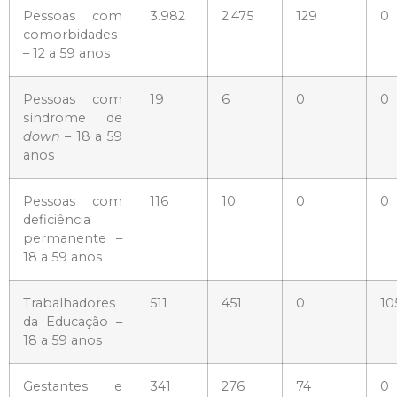
Pessoas com
3.982
2.475
129
0
comorbidades
– 12 a 59 anos
Pessoas com
19
6
0
0
síndrome de
down
– 18 a 59
anos
Pessoas com
116
10
0
0
deficiência
permanente –
18 a 59 anos
Trabalhadores
511
451
0
10
da Educação –
18 a 59 anos
Gestantes e
341
276
74
0