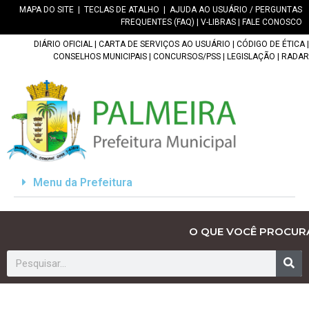
MAPA DO SITE
|
TECLAS DE ATALHO
|
AJUDA AO USUÁRIO / PERGUNTAS
FREQUENTES (FAQ)
|
V-LIBRAS
|
FALE CONOSCO
DIÁRIO OFICIAL
|
CARTA DE SERVIÇOS AO USUÁRIO
|
CÓDIGO DE ÉTICA
|
CONSELHOS MUNICIPAIS
|
CONCURSOS/PSS
|
LEGISLAÇÃO
|
RADAR
Menu da Prefeitura
O QUE VOCÊ PROCUR