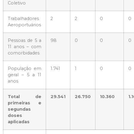
Coletivo
Trabalhadores
2
2
0
0
Aeroportuários
Pessoas de 5 a
98
0
0
0
11 anos – com
comorbidades
População em
1.741
1
0
0
geral – 5 a 11
anos
Total de
29.541
26.750
10.360
1.
primeiras e
segundas
doses
aplicadas