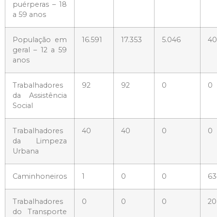
puérperas – 18
a 59 anos
População em
16.591
17.353
5.046
40
geral – 12 a 59
anos
Trabalhadores
92
92
0
0
da Assistência
Social
Trabalhadores
40
40
0
0
da Limpeza
Urbana
Caminhoneiros
1
0
0
63
Trabalhadores
0
0
0
20
do Transporte