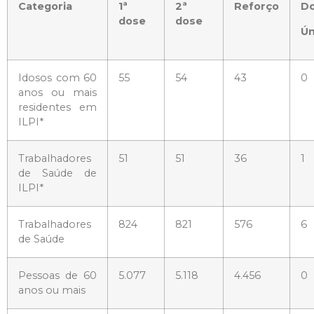
Categoria
1ª
2ª
Reforço
D
dose
dose
Ún
Idosos com 60
55
54
43
0
anos ou mais
residentes em
ILPI*
Trabalhadores
51
51
36
1
de Saúde de
ILPI*
Trabalhadores
824
821
576
6
de Saúde
Pessoas de 60
5.077
5.118
4.456
0
anos ou mais