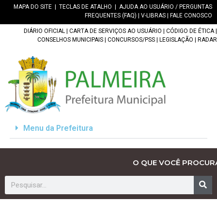
MAPA DO SITE
|
TECLAS DE ATALHO
|
AJUDA AO USUÁRIO / PERGUNTAS
FREQUENTES (FAQ)
|
V-LIBRAS
|
FALE CONOSCO
DIÁRIO OFICIAL
|
CARTA DE SERVIÇOS AO USUÁRIO
|
CÓDIGO DE ÉTICA
|
CONSELHOS MUNICIPAIS
|
CONCURSOS/PSS
|
LEGISLAÇÃO
|
RADAR
Menu da Prefeitura
O QUE VOCÊ PROCUR