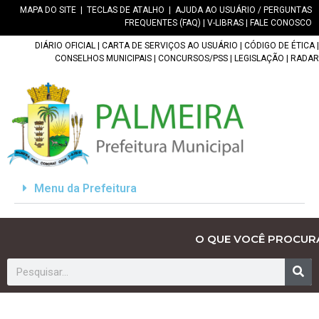
MAPA DO SITE
|
TECLAS DE ATALHO
|
AJUDA AO USUÁRIO / PERGUNTAS
FREQUENTES (FAQ)
|
V-LIBRAS
|
FALE CONOSCO
DIÁRIO OFICIAL
|
CARTA DE SERVIÇOS AO USUÁRIO
|
CÓDIGO DE ÉTICA
|
CONSELHOS MUNICIPAIS
|
CONCURSOS/PSS
|
LEGISLAÇÃO
|
RADAR
Menu da Prefeitura
O QUE VOCÊ PROCUR