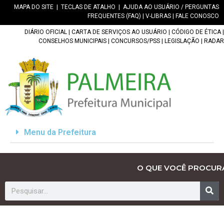
MAPA DO SITE
|
TECLAS DE ATALHO
|
AJUDA AO USUÁRIO / PERGUNTAS
FREQUENTES (FAQ)
|
V-LIBRAS
|
FALE CONOSCO
DIÁRIO OFICIAL
|
CARTA DE SERVIÇOS AO USUÁRIO
|
CÓDIGO DE ÉTICA
|
CONSELHOS MUNICIPAIS
|
CONCURSOS/PSS
|
LEGISLAÇÃO
|
RADAR
Menu da Prefeitura
O QUE VOCÊ PROCUR