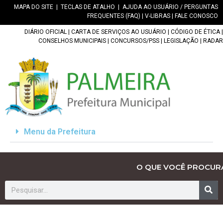
MAPA DO SITE
|
TECLAS DE ATALHO
|
AJUDA AO USUÁRIO / PERGUNTAS
FREQUENTES (FAQ)
|
V-LIBRAS
|
FALE CONOSCO
DIÁRIO OFICIAL
|
CARTA DE SERVIÇOS AO USUÁRIO
|
CÓDIGO DE ÉTICA
|
CONSELHOS MUNICIPAIS
|
CONCURSOS/PSS
|
LEGISLAÇÃO
|
RADAR
Menu da Prefeitura
O QUE VOCÊ PROCUR