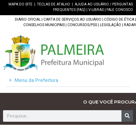
MAPA DO SITE
|
TECLAS DE ATALHO
|
AJUDA AO USUÁRIO / PERGUNTAS
FREQUENTES (FAQ)
|
V-LIBRAS
|
FALE CONOSCO
DIÁRIO OFICIAL
|
CARTA DE SERVIÇOS AO USUÁRIO
|
CÓDIGO DE ÉTICA
|
CONSELHOS MUNICIPAIS
|
CONCURSOS/PSS
|
LEGISLAÇÃO
|
RADAR
Menu da Prefeitura
O QUE VOCÊ PROCUR