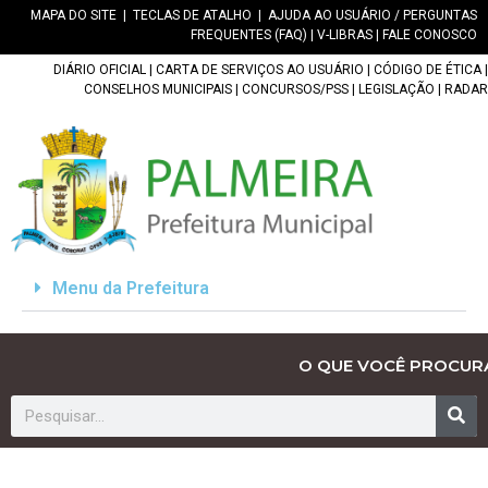
MAPA DO SITE
|
TECLAS DE ATALHO
|
AJUDA AO USUÁRIO / PERGUNTAS
FREQUENTES (FAQ)
|
V-LIBRAS
|
FALE CONOSCO
DIÁRIO OFICIAL
|
CARTA DE SERVIÇOS AO USUÁRIO
|
CÓDIGO DE ÉTICA
|
CONSELHOS MUNICIPAIS
|
CONCURSOS/PSS
|
LEGISLAÇÃO
|
RADAR
Menu da Prefeitura
O QUE VOCÊ PROCUR