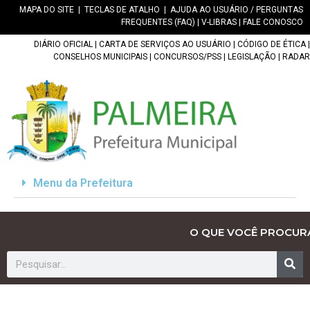
MAPA DO SITE
|
TECLAS DE ATALHO
|
AJUDA AO USUÁRIO / PERGUNTAS
FREQUENTES (FAQ)
|
V-LIBRAS
|
FALE CONOSCO
DIÁRIO OFICIAL
|
CARTA DE SERVIÇOS AO USUÁRIO
|
CÓDIGO DE ÉTICA
|
CONSELHOS MUNICIPAIS
|
CONCURSOS/PSS
|
LEGISLAÇÃO
|
RADAR
Menu da Prefeitura
O QUE VOCÊ PROCUR