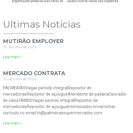
Repartições públicas não terão atendimento nos dias 7 e 8 de abril
Quatro novos casos são registrados em boletim da Covid-19
Ultimas Notícias
MUTIRÃO EMPLOYER
30 de julho de 2026
Leia mais »
MERCADO CONTRATA
30 de julho de 2026
PALMEIRASVagas período integralRepositor de
mercadoriasRepositor de açougueAtendente de padariaOperador
de caixa HMAISVagas período integralRepositor de
mercadoriasRepositor de açougueInteressados encaminhar
currículo no email rh@palmeirassupermercados.com
Leia mais »