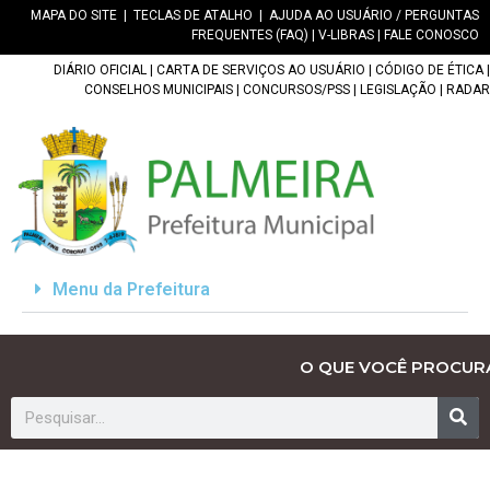
MAPA DO SITE
|
TECLAS DE ATALHO
|
AJUDA AO USUÁRIO / PERGUNTAS
FREQUENTES (FAQ)
|
V-LIBRAS
|
FALE CONOSCO
DIÁRIO OFICIAL
|
CARTA DE SERVIÇOS AO USUÁRIO
|
CÓDIGO DE ÉTICA
|
CONSELHOS MUNICIPAIS
|
CONCURSOS/PSS
|
LEGISLAÇÃO
|
RADAR
Menu da Prefeitura
O QUE VOCÊ PROCUR